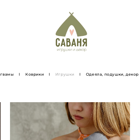
игвамы
I
Коврики
I
Игрушки
I
Одеяла, подушки, декор